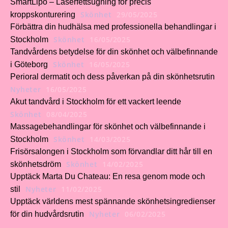
SmartLipo – Laserfettsugning för precis
Skönhet
29/05/2025
kroppskonturering
Förbättra din hudhälsa med professionella behandlingar i
Skönhet
16/05/2025
Stockholm
Tandvårdens betydelse för din skönhet och välbefinnande
Skönhet
16/05/2025
i Göteborg
Perioral dermatit och dess påverkan på din skönhetsrutin
Nyheter
16/05/2025
Akut tandvård i Stockholm för ett vackert leende
Skönhet
08/04/2025
Massagebehandlingar för skönhet och välbefinnande i
Skönhet
14/03/2025
Stockholm
Frisörsalongen i Stockholm som förvandlar ditt hår till en
Skönhet
14/02/2025
skönhetsdröm
Upptäck Marta Du Chateau: En resa genom mode och
Nyheter
11/02/2025
stil
Upptäck världens mest spännande skönhetsingredienser
Nyheter
06/02/2025
för din hudvårdsrutin