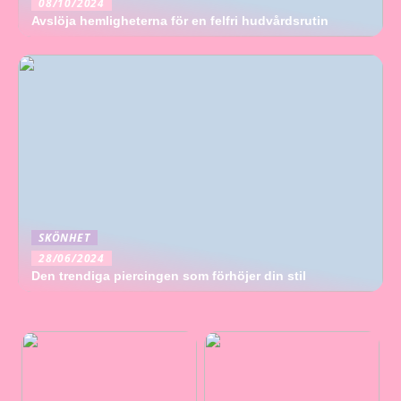
08/10/2024
Avslöja hemligheterna för en felfri hudvårdsrutin
SKÖNHET
28/06/2024
Den trendiga piercingen som förhöjer din stil