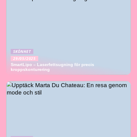
SKÖNHET
29/05/2025
SmartLipo – Laserfettsugning för precis
kroppskonturering