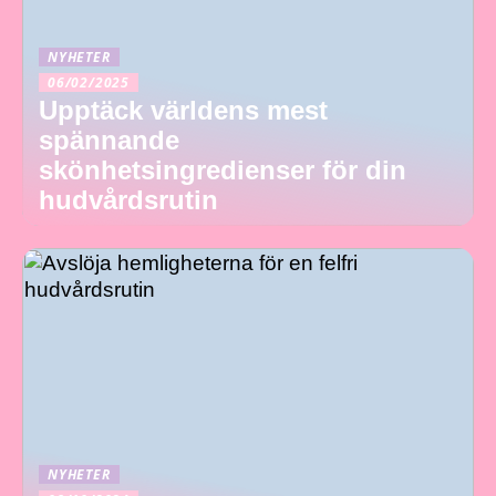
NYHETER
06/02/2025
Upptäck världens mest
spännande
skönhetsingredienser för din
hudvårdsrutin
NYHETER