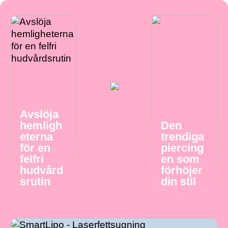
Avslöja
hemligh
Den
eterna
trendiga
för en
piercing
felfri
en som
hudvård
förhöjer
srutin
din stil