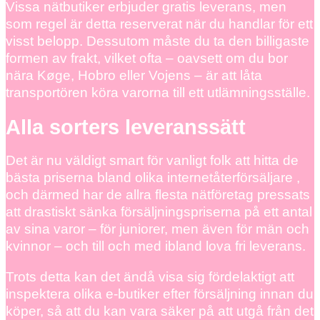
Vissa nätbutiker erbjuder gratis leverans, men
som regel är detta reserverat när du handlar för ett
visst belopp. Dessutom måste du ta den billigaste
formen av frakt, vilket ofta – oavsett om du bor
nära Køge, Hobro eller Vojens – är att låta
transportören köra varorna till ett utlämningsställe.
Alla sorters leveranssätt
Det är nu väldigt smart för vanligt folk att hitta de
bästa priserna bland olika internetåterförsäljare ,
och därmed har de allra flesta nätföretag pressats
att drastiskt sänka försäljningspriserna på ett antal
av sina varor – för juniorer, men även för män och
kvinnor – och till och med ibland lova fri leverans.
Trots detta kan det ändå visa sig fördelaktigt att
inspektera olika e-butiker efter försäljning innan du
köper, så att du kan vara säker på att utgå från det