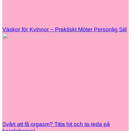
Väskor för Kvinnor – Praktiskt Möter Personlig Stil
Svårt att få orgasm? Titta hit och ta reda på