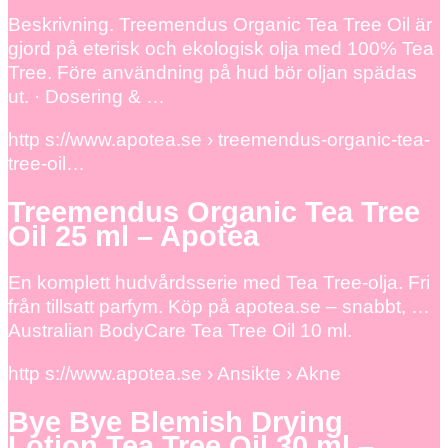
Beskrivning. Treemendus Organic Tea Tree Oil är
gjord på eterisk och ekologisk olja med 100% Tea
Tree. Före användning på hud bör oljan spädas
ut. · Dosering & …
http s://www.apotea.se › treemendus-organic-tea-
tree-oil…
Treemendus Organic Tea Tree
Oil 25 ml – Apotea
En komplett hudvårdsserie med Tea Tree-olja. Fri
från tillsatt parfym. Köp på apotea.se – snabbt, …
Australian BodyCare Tea Tree Oil 10 ml.
http s://www.apotea.se › Ansikte › Akne
Bye Bye Blemish Drying
Lotion Tea Tree Oil 30 ml –