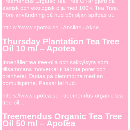
Treemendus Organic Tea Tree Oil är gjord på
eterisk och ekologisk olja med 100% Tea Tree.
Före användning på hud bör oljan spädas ut.
http s://www.apotea.se › Ansikte › Akne
Thursday Plantation Tea Tree
Oil 10 ml – Apotea
Innehåller tea tree-olja och salicylsyra som
tillsammans motverkar tilltäppta porer och
orenheter. Duttas på blemmorna med en
bomullspinne. Passar fet hud.
http s://www.apotea.se › treemendus-organic-tea-
tree-oil…
Treemendus Organic Tea Tree
Oil 50 ml – Apotea