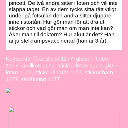
pincett. De två andra sitter i foten och vill inte
släppa taget. En av dem tycks sitta rätt ytligt
under på fotsulan den andra sitter djupare
inne i stortån. Hur gör man för att dra ut
stickor och vad gör man om man inte kan?
Åker man till doktorn? Hur akut är det? Han
är ju stelkrampsvaccinerad (han är 3 år).
Keywords: få ut sticka 1177, glasbit i foten
1177, svallkött 1177, sticka i foten 1177, glas i
foten 1177, sticka i fingret 1177, stickor barn
1177, sårläkning 1177