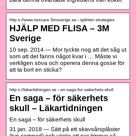
http s://www.nexcare.3msverige.se › splinter-strategies
HJÄLP MED FLISA – 3M
Sverige
10 sep. 2014 — Mor tyckte nog att det såg ut
som att det fanns något kvar i … Måste vi
verkligen söva och operera denna gosse för
att ta bort en sticka?
http s://lakartidningen.se › en-saga-for-sakerhets-skull
En saga – för säkerhets
skull – Läkartidningen
En saga – för säkerhets skull
31 jan. 2018 — Sätt på ett skavsårsplåster
(typ comped) och vänta ett par timmar så